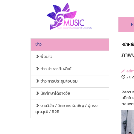
ห
ข่าว
หน้าหลั
ภาพบ
ฟีดข่าว
ข่าว ประชาสัมพันธ์
adm
2025
ข่าว การประชุม/อบรม
Percus
นักศึกษาได้รางวัล
หนึ่งใ
ขอบพร
งานวิจัย / วิทยากรรับเชิญ / ผู้ทรง
คุณวุฒิ / R2R