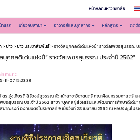
หน้าหลักมหาวิทยาลัย
น้าแรก
เกี่ยวกับสาขา
อาจารย์และบุคลากร
หลักสูตร
ติดต่
ก
>
ข่าว
>
ข่าว ประชาสัมพันธ์
> รางวัลบุคคลดีเด่นแห่งปี” รางวัลเพชรสุบรรณ ป
ัลบุคคลดีเด่นแห่งปี” รางวัลเพชรสุบรรณ ประจำปี 2562"
in music
-11-07 15:23:39
์ ดร.รุ่งเกียรติ สิริวงษ์สุวรรณ หัวหน้าสาขาวิชาดนตรี คณะศิลปกรรมศาสตร์ มหา
เพชรสุบรรณ ประจำปี 2562 สาขา “บุคคลผู้ส่งเสริมและพัฒนาการศึกษาดีเด่น” จั
สนาณรงค์ องคมนตรีในรัชกาลที่ 9 เมื่อวันที่ 28 เมษายน 2562 ณ หอประชุมไปร