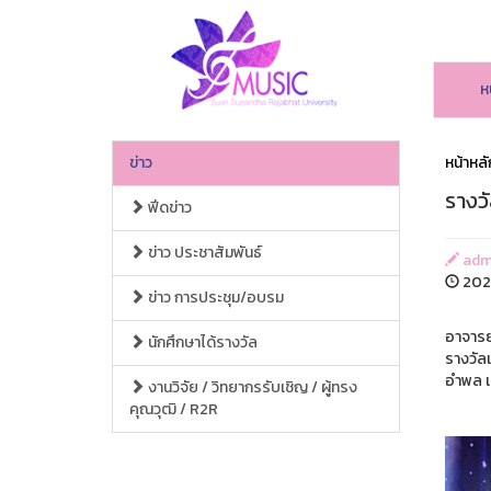
ห
ข่าว
หน้าหลั
รางว
ฟีดข่าว
ข่าว ประชาสัมพันธ์
adm
2025
ข่าว การประชุม/อบรม
อาจารย
นักศึกษาได้รางวัล
รางวัล
อำพล เ
งานวิจัย / วิทยากรรับเชิญ / ผู้ทรง
คุณวุฒิ / R2R