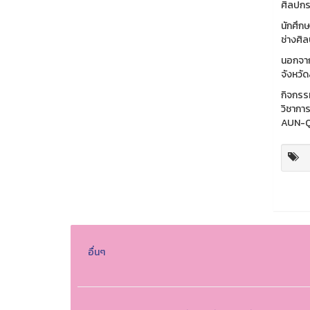
ศิลปกร
นักศึกษ
ช่างศิ
นอกจาก
จังหวัด
กิจกรรม
วิชากา
AUN-QA
อื่นๆ