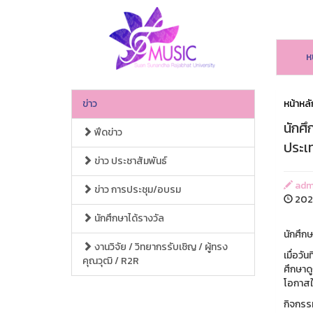
ห
ข่าว
หน้าหลั
นักศ
ฟีดข่าว
ประเ
ข่าว ประชาสัมพันธ์
adm
ข่าว การประชุม/อบรม
2026
นักศึกษาได้รางวัล
นักศึก
งานวิจัย / วิทยากรรับเชิญ / ผู้ทรง
เมื่อว
คุณวุฒิ / R2R
ศึกษาด
โอกาสให
กิจกรรม