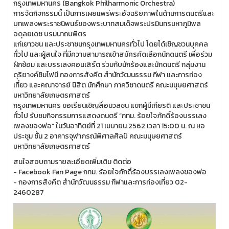
กรุงเทพมหานคร (Bangkok Philharmonic Orchestra)
การจัดกิจกรรมนี้ เป็นการเผยแพร่พระอัจฉริยภาพในด้านการดนตรีและ
บทเพลงพระราชนิพนธ์ของพระบาทสมเด็จพระปรมินทรมหาภูมิพล
อดุลยเดช บรมนาถบพิตร
แก่เยาวชน และประชาชนกรุงเทพมหานครทั่วไป โดยได้เชิญชวนบุคคล
ทั่วไป และผู้สนใจ ที่มีความสามารถเข้าสมัครคัดเลือกนักดนตรี เพื่อร่วม
ฝึกซ้อม และบรรเลงคอนเสิร์ต ร่วมกับนักร้องและนักดนตรี กลุ่มงาน
ดุริยางค์ซิมโฟนี กองการสังคีต สำนักวัฒนธรรม กีฬา และการท่อง
เที่ยว และคณาจารย์ นิสิต นักศึกษา ภาควิชาดนตรี คณะมนุษยศาสตร์
มหาวิทยาลัยเกษตรศาสตร์
กรุงเทพมหานคร ขอเรียนเชิญสื่อมวลชน แขกผู้มีเกียรติ และประชาชน
ทั่วไป รับชมกิจกรรมการแสดงดนตรี “กทม. ร้อยใจภักดิ์ร้องบรรเลง
เพลงของพ่อ” ในวันอาทิตย์ที่ 21 เมษายน 2562 เวลา 15:00 น. ณ หอ
ประชุม ชั้น 2 อาคารจุฬาภรณ์พิศาลศิลป์ คณะมนุษยศาสตร์
มหาวิทยาลัยเกษตรศาสตร์
สนใจสอบถามรายละเอียดเพิ่มเติม ติดต่อ
- Facebook Fan Page กทม. ร้อยใจภักดิ์ร้องบรรเลงเพลงของพ่อ
- กองการสังคีต สำนักวัฒนธรรม กีฬาและการท่องเที่ยว 02-
2460287