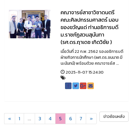
คณาจารย์สาขาวิชาดนตรี
คณะศิลปกรรมศาสตร์ มอบ
ของขวัญเเด่ ท่านอธิการบดี
ม.ราชภัฏสวนสุนันทา
(รศ.ดร.ฤาเดช เกิดวิชัย )
เมื่อวันที่ 22 ก.พ. 2562 รองอธิการบดี
ฝ่ายกิจการนักศึกษา (ผศ.ดร.ชนนาถ มี
นะนันทน์) พร้อมด้วย คณาจารย์ส ...
2025-11-07 15:24:30
ข่าวย้อนหลัง
«
1
...
3
4
5
6
7
»