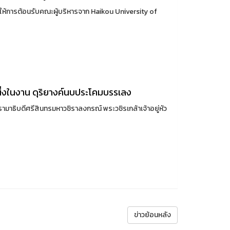
้ให้การต้อนรับคณะผู้บริหารจาก Haikou University of
นึ่งในงาน ดุริยางค์นบประโคมบรรเลง
าธิบดีศรีสินทรมหาวชิราลงกรณ์ พระวชิรเกล้าเจ้าอยู่หัว
ข่าวย้อนหลัง