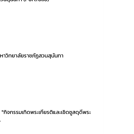
มหาวิทยาลัยราชภัฏสวนสุนันทา
ม "กิจกรรมเทิดพระเกียรติและเชิดชูสดุดีพระ
.