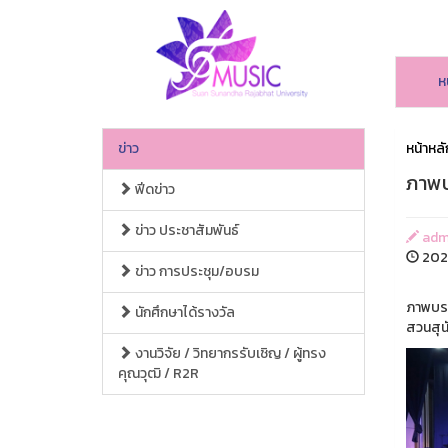
ห
ข่าว
หน้าหลั
ภาพบ
ฟีดข่าว
ข่าว ประชาสัมพันธ์
adm
2025
ข่าว การประชุม/อบรม
ภาพบรร
นักศึกษาได้รางวัล
สวนสุนั
งานวิจัย / วิทยากรรับเชิญ / ผู้ทรง
คุณวุฒิ / R2R