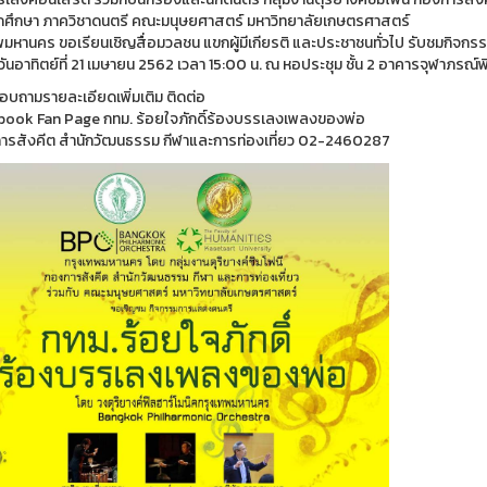
นักศึกษา ภาควิชาดนตรี คณะมนุษยศาสตร์ มหาวิทยาลัยเกษตรศาสตร์
พมหานคร ขอเรียนเชิญสื่อมวลชน แขกผู้มีเกียรติ และประชาชนทั่วไป รับชมกิจ
นวันอาทิตย์ที่ 21 เมษายน 2562 เวลา 15:00 น. ณ หอประชุม ชั้น 2 อาคารจุฬาภ
บถามรายละเอียดเพิ่มเติม ติดต่อ
book Fan Page กทม. ร้อยใจภักดิ์ร้องบรรเลงเพลงของพ่อ
ารสังคีต สำนักวัฒนธรรม กีฬาและการท่องเที่ยว 02-2460287