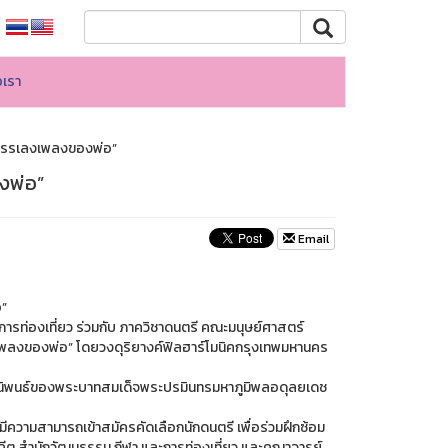
อเรา
งบรรเลงเพลงของพ่อ”
งพ่อ”
Email
อ”
ารท่องเที่ยว ร่วมกับ ภาควิชาดนตรี คณะมนุษย์ศาสตร์
เพลงของพ่อ” โดยวงดุริยางค์ฟิลฮาร์โมนิคกรุงเทพมหานคร
ชนิพนธ์ของพระบาทสมเด็จพระปรมินทรมหาภูมิพลอดุลยเดช
มีความสามารถเข้าสมัครคัดเลือกนักดนตรี เพื่อร่วมฝึกซ้อม
งคีต สำนักวัฒนธรรม กีฬา และการท่องเที่ยว และคณาจารย์