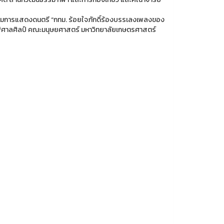
กรรมการแสดงดนตรี “กทม. ร้อยใจภักดิ์ร้องบรรเลงเพลงของ
รณ์พิศาลศิลป์ คณะมนุษยศาสตร์ มหาวิทยาลัยเกษตรศาสตร์