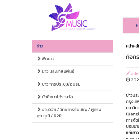
ห
ข่าว
หน้าหลั
กิจก
ฟีดข่าว
ข่าว ประชาสัมพันธ์
adm
2025
ข่าว การประชุม/อบรม
ข่าวปร
นักศึกษาได้รางวัล
กรุงเท
มหาวิท
งานวิจัย / วิทยากรรับเชิญ / ผู้ทรง
(Bangk
คุณวุฒิ / R2R
การจัด
บรมนา
แก่เยา
และบรร