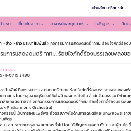
หน้าหลักมหาวิทยาลัย
น้าแรก
เกี่ยวกับสาขา
อาจารย์และบุคลากร
หลักสูตร
ติดต่
ก
>
ข่าว
>
ข่าว ประชาสัมพันธ์
> กิจกรรมการแสดงดนตรี “กทม. ร้อยใจภักดิ์ร้อ
รรมการแสดงดนตรี “กทม. ร้อยใจภักดิ์ร้องบรรเลงเพลงขอ
in music
-11-07 15:24:30
ะชาสัมพันธ์ กิจกรรมการแสดงดนตรี “กทม. ร้อยใจภักดิ์ร้องบรรเลงเพลงของพ่
พมหานคร โดย กลุ่มงานดุริยางค์ซิมโฟนี กองการสังคีต สำนักวัฒนธรรม กีฬาและก
ยาลัยเกษตรศาสตร์ จัดกิจกรรมการแสดงดนตรี “กทม. ร้อยใจภักดิ์ร้องบรรเลง
ok Philharmonic Orchestra)
กิจกรรมนี้ เป็นการเผยแพร่พระอัจฉริยภาพในด้านการดนตรีและบทเพลงพระรา
ถบพิตร
วชน และประชาชนกรุงเทพมหานครทั่วไป โดยได้เชิญชวนบุคคล ทั่วไป และผู้สนใจ ที่
เลงคอนเสิร์ต ร่วมกับนักร้องและนักดนตรี กลุ่มงานดุริยางค์ซิมโฟนี กองการสั