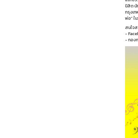
นิสิต 
กรุงเท
พ่อ” ใ
สนใจสอ
- Face
- กองก