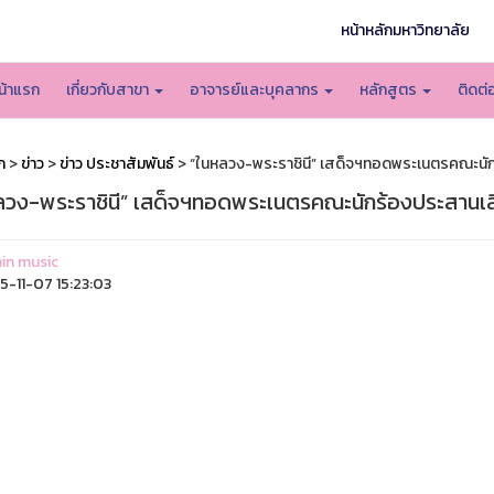
หน้าหลักมหาวิทยาลัย
น้าแรก
เกี่ยวกับสาขา
อาจารย์และบุคลากร
หลักสูตร
ติดต่
ก
>
ข่าว
>
ข่าว ประชาสัมพันธ์
> “ในหลวง-พระราชินี” เสด็จฯทอดพระเนตรคณะนักร
ลวง-พระราชินี” เสด็จฯทอดพระเนตรคณะนักร้องประสานเสี
in music
-11-07 15:23:03