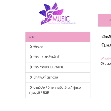
ห
ข่าว
หน้าหลั
“ในห
ฟีดข่าว
ข่าว ประชาสัมพันธ์
adm
2025
ข่าว การประชุม/อบรม
นักศึกษาได้รางวัล
งานวิจัย / วิทยากรรับเชิญ / ผู้ทรง
คุณวุฒิ / R2R