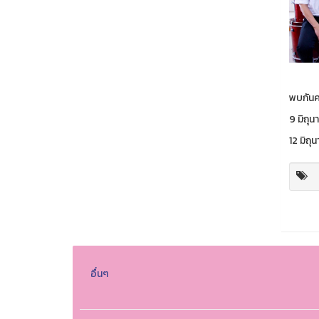
พบกันค
9 มิถุ
12 มิถุ
อื่นๆ