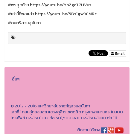
#พรสุดท้าย https://youtu.be/YhZgcT7UVus
#เท่านี้ก็พอแล้ว https://youtu.be/5FcCgw9CMRc
#ดนตรีสวนสุนันทา
Email
อื่นๆ
© 2012 - 2016 มหาวิทยาลัยราชภัฏสวนสุนันทา
เลขที่ 1 ถนนอู่ทองนอก แขวงดุสิต เขตดุสิต กรุงเทพมหานคร 10300
โทรศัพท์ 02-1601392 ต่อ 501,503 FAX. 02-160-1388 ต่อ 111
ติดตามได้ทาง