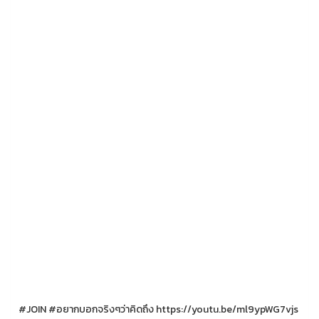
#JOIN #อยากบอกจริงๆว่าคิดถึง https://youtu.be/ml9ypWG7vjs